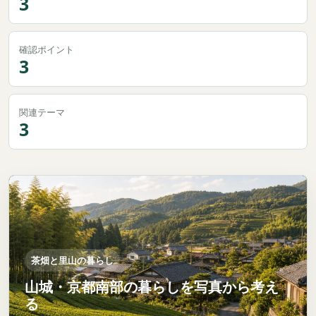
3
確認ポイント
3
関連テーマ
3
茶畑と里山の暮らし
山城・京都南部の暮らしを写真から考え
る