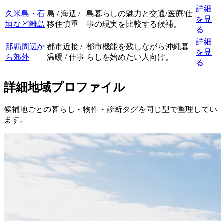
詳細
久米島・石
島 / 海辺 /
島暮らしの魅力と交通/医療/仕
を見
垣など離島
移住慎重
事の現実を比較する候補。
る
詳細
那覇周辺か
都市近接 /
都市機能を残しながら沖縄暮
を見
ら郊外
温暖 / 仕事
らしを始めたい人向け。
る
詳細地域プロファイル
候補地ごとの暮らし・物件・診断タグを同じ型で整理してい
ます。