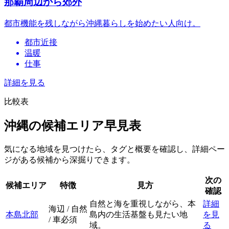
那覇周辺から郊外
都市機能を残しながら沖縄暮らしを始めたい人向け。
都市近接
温暖
仕事
詳細を見る
比較表
沖縄の候補エリア早見表
気になる地域を見つけたら、タグと概要を確認し、詳細ペー
ジがある候補から深掘りできます。
次の
候補エリア
特徴
見方
確認
自然と海を重視しながら、本
詳細
海辺 / 自然
本島北部
島内の生活基盤も見たい地
を見
/ 車必須
域。
る